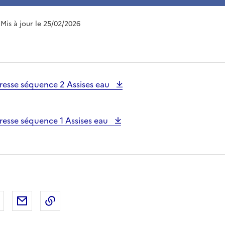
 Mis à jour le 25/02/2026
resse séquence 2 Assises eau
resse séquence 1 Assises eau
 Facebook
er sur X
Partager sur LinkedIn
Partager par email
Copier le lien de la page dans le presse-pap