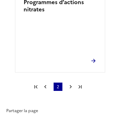
Programmes d’actions
nitrates
Première page
Page précédente
2
Page suivante
Dernière page
Partager la page