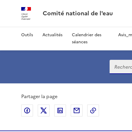
Comité national de l'eau
Outils
Actualités
Calendrier des
Avis_m
séances
Recherch
C
Partager la page
o
Partager sur Facebook
Partager sur X
Partager sur LinkedIn
Partager par email
Copier le lien 
m