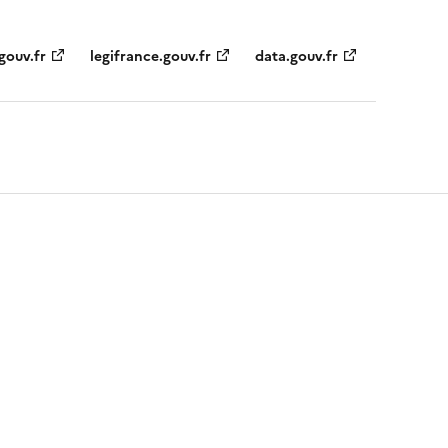
gouv.fr
legifrance.gouv.fr
data.gouv.fr