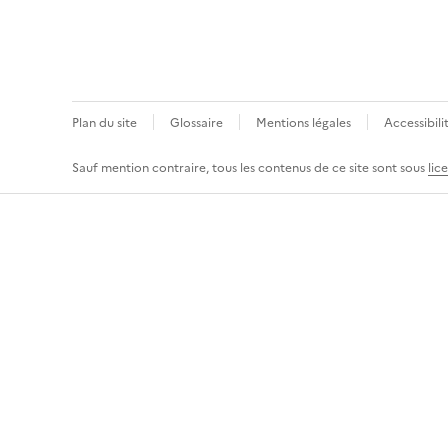
i
t
é
Plan du site
Glossaire
Mentions légales
Accessibil
n
Sauf mention contraire, tous les contenus de ce site sont sous
lic
a
t
i
o
n
a