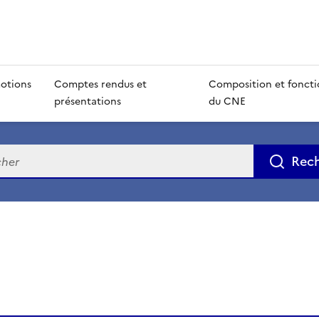
otions
Comptes rendus et
Composition et fonct
présentations
du CNE
e
Rec
de la page dans le presse-papier