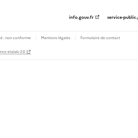
info.gouv.fr
service-public.
ité : non conforme
Mentions légales
Formulaire de contact
ence etalab-2.0